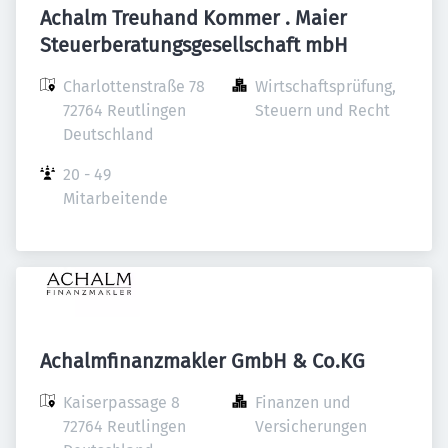
Achalm Treuhand Kommer . Maier
Steuerberatungsgesellschaft mbH
Charlottenstraße 78

Wirtschaftsprüfung, 
72764 Reutlingen

Steuern und Recht
Deutschland
20 - 49 
Mitarbeitende
Achalmfinanzmakler GmbH & Co.KG
Kaiserpassage 8

Finanzen und 
72764 Reutlingen

Versicherungen