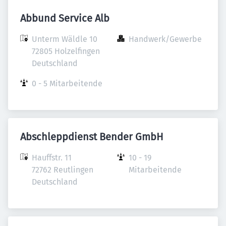
Abbund Service Alb
Unterm Wäldle 10

Handwerk/Gewerbe
72805 Holzelfingen

Deutschland
0 - 5 Mitarbeitende
Abschleppdienst Bender GmbH
Hauffstr. 11

10 - 19 
72762 Reutlingen

Mitarbeitende
Deutschland