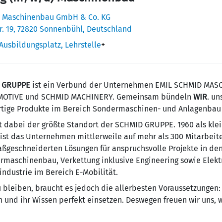
 Maschinen­bau GmbH & Co. KG
r. 19, 72820 Sonnenbühl, Deutschland
Ausbildungsplatz, Lehrstelle
+
 GRUPPE
ist ein Verbund der Unternehmen EMIL SCHMID MAS
MOTIVE und SCHMID MACHINERY. Gemeinsam bündeln
WIR
. un
ige Produkte im Bereich Sondermaschinen- und Anlagenbau 
t dabei der größte Standort der SCHMID GRUPPE. 1960 als klei
 ist das Unternehmen mittlerweile auf mehr als 300 Mitarbeit
ßgeschneiderten Lösungen für anspruchsvolle Projekte in de
maschinenbau, Verkettung inklusive Engineering sowie Elekt
ndustrie im Bereich E-Mobilität.
u bleiben, braucht es jedoch die allerbesten Voraussetzungen: 
n und ihr Wissen perfekt einsetzen. Deswegen freuen wir uns, 