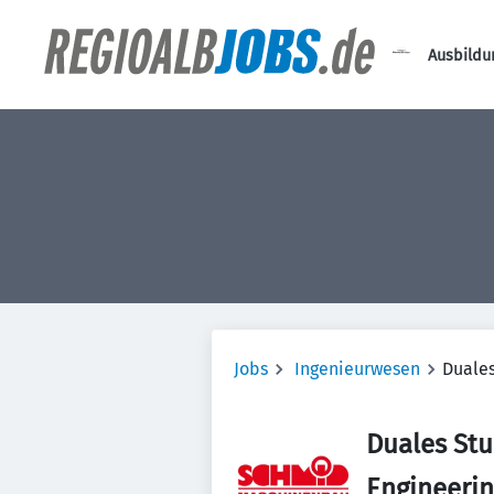
Ausbildu
Jobs
Ingenieurwesen
Duale
Duales Stu
Engineeri