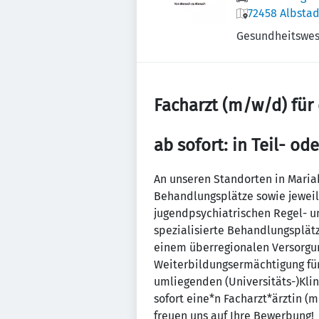
72458 Albsta
Gesundheitswe
Facharzt (m/w/d) für 
ab sofort: in Teil- ode
An unseren Standorten in Mariab
Behandlungsplätze sowie jeweils
jugendpsychiatrischen Regel- u
spezialisierte Behandlungsplät
einem überregionalen Versorgun
Weiterbildungsermächtigung für
umliegenden (Universitäts-)Klin
sofort eine*n Facharzt*ärztin (
freuen uns auf Ihre Bewerbung!