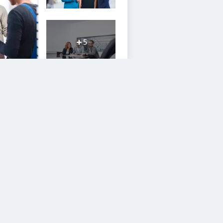
5
iesem Service zustimmen.
YouTube Video