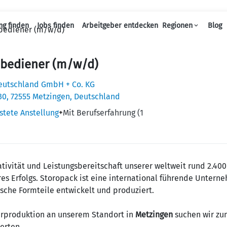
ng finden
Jobs finden
Arbeitgeber entdecken
Regionen
Blog
bediener (m/w/d)
Haupt-Navigation
bediener (m/w/d)
eutschland GmbH + Co. KG
 30, 72555 Metzingen, Deutschland
istete Anstellung
+
Mit Berufserfahrung (1
eativität und Leistungsbereitschaft unserer weltweit rund 2.40
es Erfolgs. Storopack ist eine international führende Unter
che Formteile entwickelt und produziert.
erproduktion an unserem Standort in
Metzingen
suchen wir zu
ierten