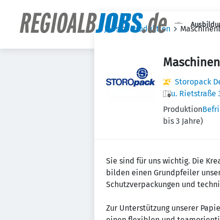
Ausbildu
Jobs
Produktion
Maschinen
Maschinen
Storopack D
u. Rietstraße
Produktion
Befr
bis 3 Jahre)
Sie sind für uns wichtig. Die Kr
bilden einen Grundpfeiler unser
Schutzverpackungen und technis
Zur Unterstützung unserer Papi
einen flexiblen und teamorient