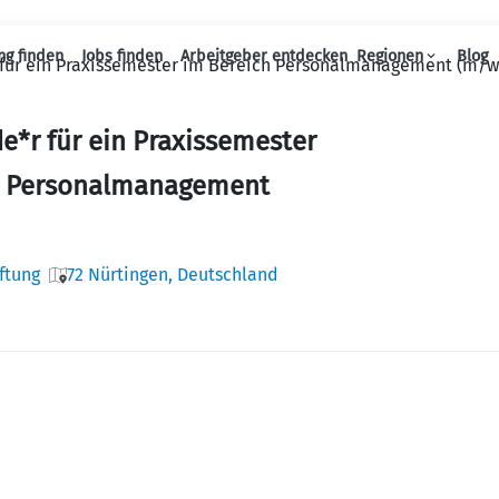
ng finden
Jobs finden
Arbeitgeber entdecken
Regionen
Blog
 für ein Praxissemester im Bereich Personalmanagement (m/w
Haupt-Navigation
e*r für ein Praxissemester
h Personalmanagement
ftung
72 Nürtingen, Deutschland