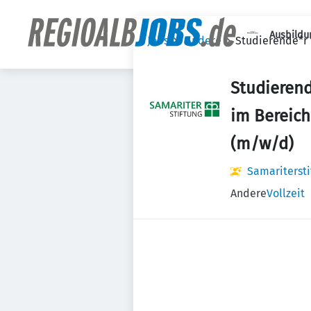
Ausbildu
Jobs
Andere
Studierende*r
Studierend
im Bereic
(m/w/d)
Samaritersti
Andere
Vollzeit