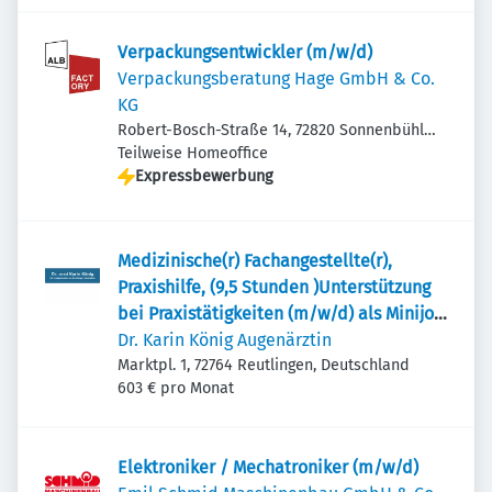
Verpackungsentwickler (m/w/d)
Verpackungsberatung Hage GmbH & Co.
KG
Robert-Bosch-Straße 14, 72820 Sonnenbühl,
Deutschland
Teilweise Homeoffice
Expressbewerbung
Medizinische(r) Fachangestellte(r),
Praxishilfe, (9,5 Stunden )Unterstützung
bei Praxistätigkeiten (m/w/d) als Minijob
(9 ,5 Stunden)
Dr. Karin König Augenärztin
Marktpl. 1, 72764 Reutlingen, Deutschland
603 € pro Monat
Elektroniker / Mechatroniker (m/w/d)