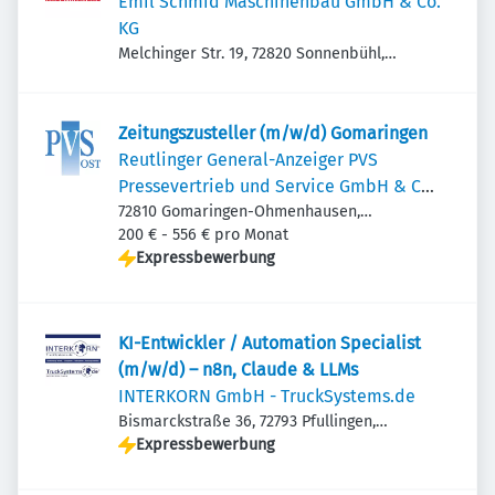
Emil Schmid Maschinen­bau GmbH & Co.
KG
Melchinger Str. 19, 72820 Sonnenbühl,
Deutschland
Zeitungszusteller (m/w/d) Gomaringen
Reutlinger General-Anzeiger PVS
Pressevertrieb und Service GmbH & Co.
KG Ost
72810 Gomaringen-Ohmenhausen,
Deutschland
200 € - 556 € pro Monat
Expressbewerbung
KI-Entwickler / Automation Specialist
(m/w/d) – n8n, Claude & LLMs
INTERKORN GmbH - TruckSystems.de
Bismarckstraße 36, 72793 Pfullingen,
Deutschland
Expressbewerbung