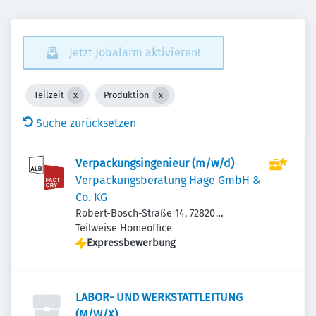
Jetzt Jobalarm aktivieren!
Teilzeit
Produktion
Suche zurücksetzen
Verpackungsingenieur (m/w/d)
Verpackungsberatung Hage GmbH &
Co. KG
Robert-Bosch-Straße 14, 72820
Sonnenbühl, Deutschland
Teilweise Homeoffice
Expressbewerbung
LABOR- UND WERKSTATTLEITUNG
(M/W/X)