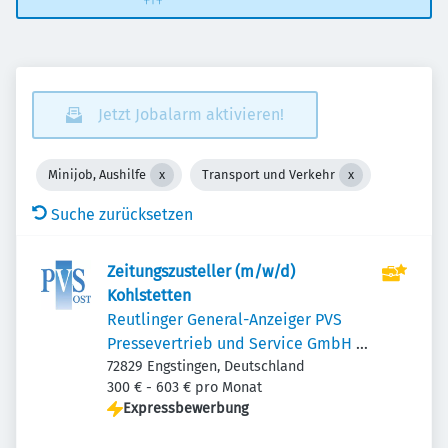
Jetzt Jobalarm aktivieren!
Minijob, Aushilfe
Transport und Verkehr
Suche zurücksetzen
Zeitungszusteller (m/w/d)
Kohlstetten
Reutlinger General-Anzeiger PVS
Pressevertrieb und Service GmbH &
Co. KG Ost
72829 Engstingen, Deutschland
300 € - 603 € pro Monat
Expressbewerbung