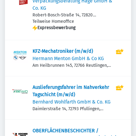
Verpackungsberatung Hage GmbH &
Co. KG
Robert-Bosch-Straße 14, 72820
Sonnenbühl, Deutschland
Teilweise Homeoffice
Expressbewerbung
KFZ-Mechatroniker (m/w/d)
Hermann Menton GmbH & Co KG
Am Heilbrunnen 145, 72766 Reutlingen,
Deutschland
Auslieferungsfahrer im Nahverkehr
Tagschicht (m/w/d)
Bernhard Wohlfarth GmbH & Co. KG
Daimlerstraße 14, 72793 Pfullingen,
Deutschland
OBERFLÄCHENBESCHICHTER /