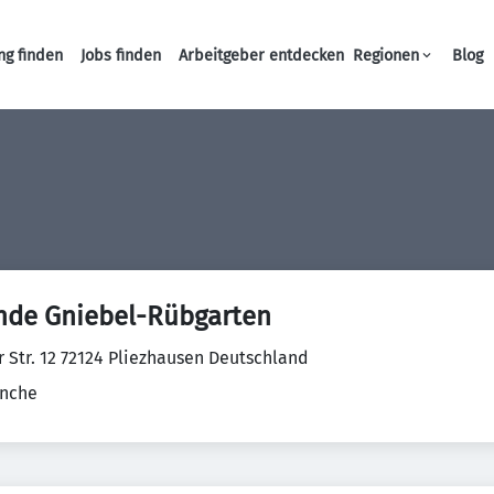
ng finden
Jobs finden
Arbeitgeber entdecken
Regionen
Blog
Haupt-Navigation
nde Gniebel-Rübgarten
r Str. 12 72124 Pliezhausen Deutschland
anche