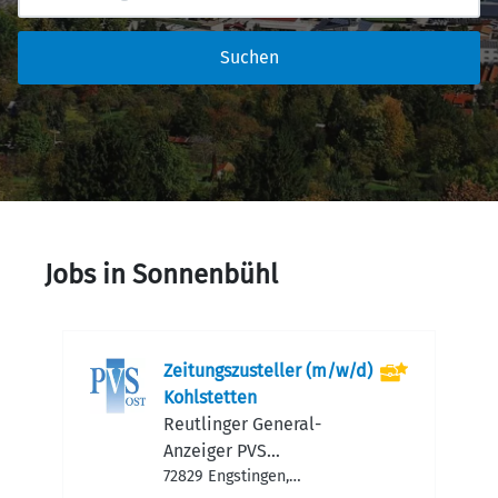
Suchen
Jobs in Sonnenbühl
Zeitungszusteller (m/w/d)
Kohlstetten
Reutlinger General-
Anzeiger PVS
Pressevertrieb und
72829 Engstingen,