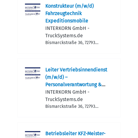
Konstrukteur (m/w/d)
Fahrzeugtechnik
Expeditionsmobile
INTERKORN GmbH -
TruckSystems.de
Bismarckstraße 36, 72793
Pfullingen, Deutschland
Leiter Vertriebsinnendienst
(m/w/d) –
Personalverantwortung &
Rechte Hand der GF
INTERKORN GmbH -
TruckSystems.de
Bismarckstraße 36, 72793
Pfullingen, Deutschland
Betriebsleiter KFZ-Meister-