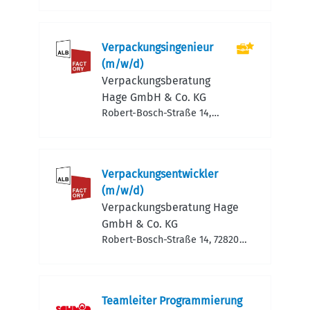
Deutschland
Service GmbH & Co. KG
Ost
Verpackungsingenieur
(m/w/d)
Verpackungsberatung
Hage GmbH & Co. KG
Robert-Bosch-Straße 14,
72820 Sonnenbühl,
Deutschland
Verpackungsentwickler
(m/w/d)
Verpackungsberatung Hage
GmbH & Co. KG
Robert-Bosch-Straße 14, 72820
Sonnenbühl, Deutschland
Teamleiter Programmierung