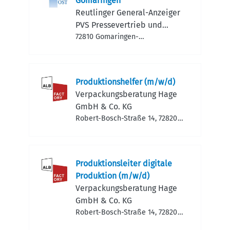
Gomaringen
Reutlinger General-Anzeiger
PVS Pressevertrieb und
Service GmbH & Co. KG Ost
72810 Gomaringen-
Ohmenhausen, Deutschland
Produktionshelfer (m/w/d)
Verpackungsberatung Hage
GmbH & Co. KG
Robert-Bosch-Straße 14, 72820
Sonnenbühl, Deutschland
Produktionsleiter digitale
Produktion (m/w/d)
Verpackungsberatung Hage
GmbH & Co. KG
Robert-Bosch-Straße 14, 72820
Sonnenbühl, Deutschland