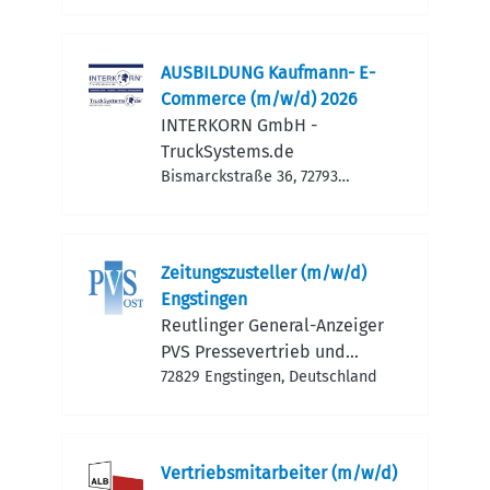
AUSBILDUNG Kaufmann- E-
Commerce (m/w/d) 2026
INTERKORN GmbH -
TruckSystems.de
Bismarckstraße 36, 72793
Pfullingen, Deutschland
Zeitungszusteller (m/w/d)
Engstingen
Reutlinger General-Anzeiger
PVS Pressevertrieb und
Service GmbH & Co. KG Ost
72829 Engstingen, Deutschland
Vertriebsmitarbeiter (m/w/d)