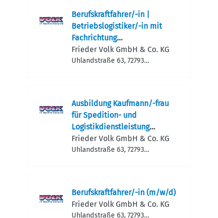
Berufskraftfahrer/-in |
Betriebslogistiker/-in mit
Fachrichtung
Maschinenlogistik und
Frieder Volk GmbH & Co. KG
Montage (m/w/d)
Uhlandstraße 63, 72793
Pfullingen, Deutschland
Ausbildung Kaufmann/-frau
für Spedition- und
Logistikdienstleistung
(m/w/d)
Frieder Volk GmbH & Co. KG
Uhlandstraße 63, 72793
Pfullingen, Deutschland
Berufskraftfahrer/-in (m/w/d)
Frieder Volk GmbH & Co. KG
Uhlandstraße 63, 72793