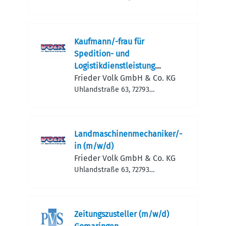
Pfullingen, Deutschland
Kaufmann/-frau für
Spedition- und
Logistikdienstleistung
(m/w/d)
Frieder Volk GmbH & Co. KG
Uhlandstraße 63, 72793
Pfullingen, Deutschland
Landmaschinenmechaniker/-
in (m/w/d)
Frieder Volk GmbH & Co. KG
Uhlandstraße 63, 72793
Pfullingen, Deutschland
Zeitungszusteller (m/w/d)