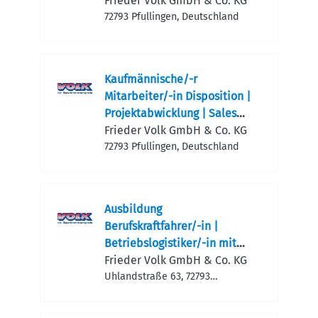
Baumaschinenmechaniker/-in
Frieder Volk GmbH & Co. KG
(m/w/d)
72793 Pfullingen, Deutschland
Kaufmännische/-r
Mitarbeiter/-in Disposition |
Projektabwicklung | Sales
(m/w/d)
Frieder Volk GmbH & Co. KG
72793 Pfullingen, Deutschland
Ausbildung
Berufskraftfahrer/-in |
Betriebslogistiker/-in mit
Spezialausbildung
Frieder Volk GmbH & Co. KG
Fachrichtung Montage und
Uhlandstraße 63, 72793
Pfullingen, Deutschland
Maschinenlogistik (m/w/d)